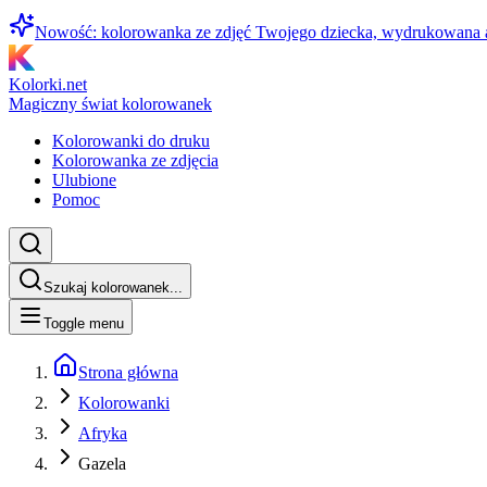
Nowość: kolorowanka ze zdjęć Twojego dziecka, wydrukowana
Kolorki.net
Magiczny świat kolorowanek
Kolorowanki do druku
Kolorowanka ze zdjęcia
Ulubione
Pomoc
Szukaj kolorowanek...
Toggle menu
Strona główna
Kolorowanki
Afryka
Gazela