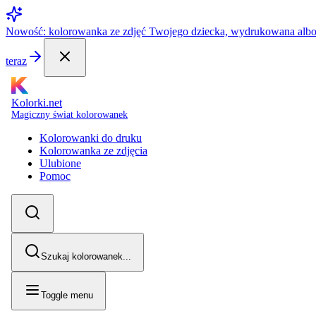
Nowość: kolorowanka ze zdjęć Twojego dziecka, wydrukowana alb
teraz
Kolorki.net
Magiczny świat kolorowanek
Kolorowanki do druku
Kolorowanka ze zdjęcia
Ulubione
Pomoc
Szukaj kolorowanek...
Toggle menu