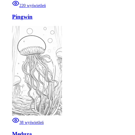
220
wyświetleń
Pingwin
38
wyświetleń
Meduza