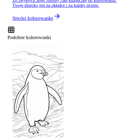
Ze zwykłych zdjęć robimy całą książeczkę do kolorowania:
Twoje dziecko jest na okładce i na każdej stronie.
Stwórz kolorowankę
Podobne kolorowanki