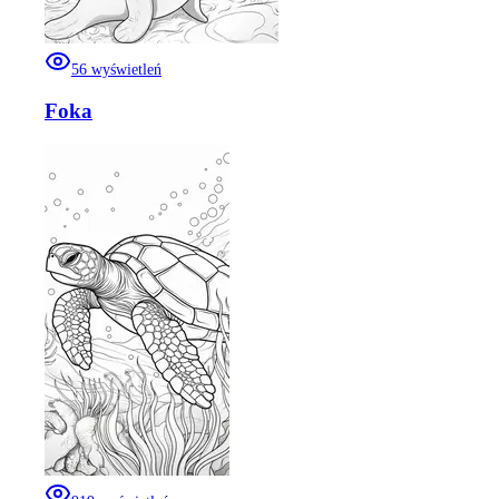
56
wyświetleń
Foka