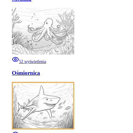
52
wyświetlenia
Ośmiornica