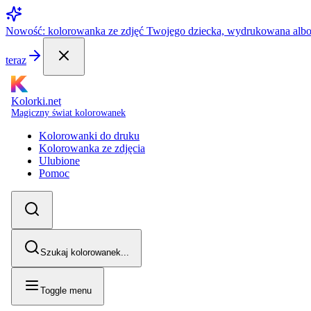
Nowość: kolorowanka ze zdjęć Twojego dziecka, wydrukowana alb
teraz
Kolorki.net
Magiczny świat kolorowanek
Kolorowanki do druku
Kolorowanka ze zdjęcia
Ulubione
Pomoc
Szukaj kolorowanek...
Toggle menu