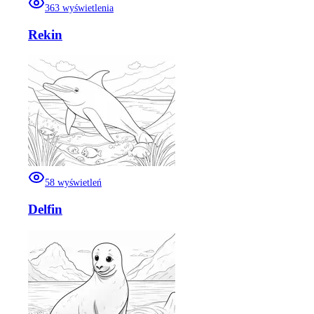
363
wyświetlenia
Rekin
58
wyświetleń
Delfin