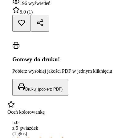
196
wyświetleń
5.0
(
1
)
Gotowy do druku!
Pobierz wysokiej jakości PDF w jednym kliknięciu
Drukuj (pobierz PDF)
Oceń kolorowankę
5.0
z 5 gwiazdek
(
1
głos
)