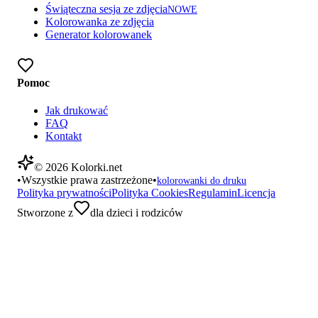
Świąteczna sesja ze zdjęcia
NOWE
Kolorowanka ze zdjęcia
Generator kolorowanek
Pomoc
Jak drukować
FAQ
Kontakt
©
2026
Kolorki.net
•
Wszystkie prawa zastrzeżone
•
kolorowanki do druku
Polityka prywatności
Polityka Cookies
Regulamin
Licencja
Stworzone z
dla dzieci i rodziców