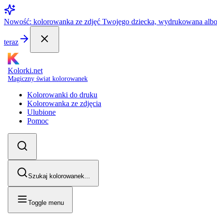
Nowość: kolorowanka ze zdjęć Twojego dziecka, wydrukowana alb
teraz
Kolorki.net
Magiczny świat kolorowanek
Kolorowanki do druku
Kolorowanka ze zdjęcia
Ulubione
Pomoc
Szukaj kolorowanek...
Toggle menu