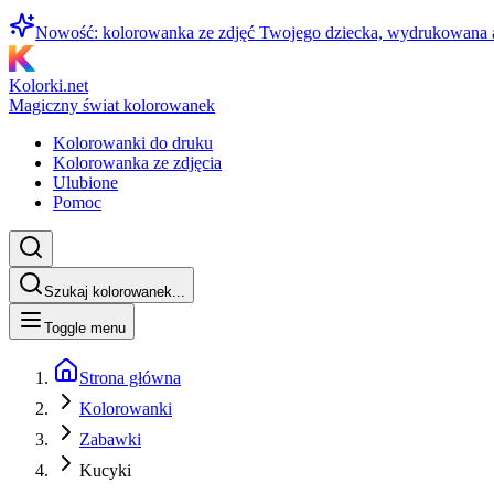
Nowość: kolorowanka ze zdjęć Twojego dziecka, wydrukowana
Kolorki.net
Magiczny świat kolorowanek
Kolorowanki do druku
Kolorowanka ze zdjęcia
Ulubione
Pomoc
Szukaj kolorowanek...
Toggle menu
Strona główna
Kolorowanki
Zabawki
Kucyki