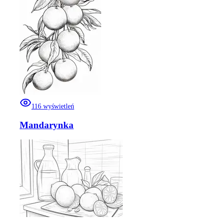
116
wyświetleń
Mandarynka