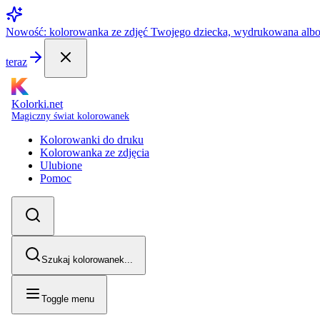
Nowość: kolorowanka ze zdjęć Twojego dziecka, wydrukowana alb
teraz
Kolorki.net
Magiczny świat kolorowanek
Kolorowanki do druku
Kolorowanka ze zdjęcia
Ulubione
Pomoc
Szukaj kolorowanek...
Toggle menu