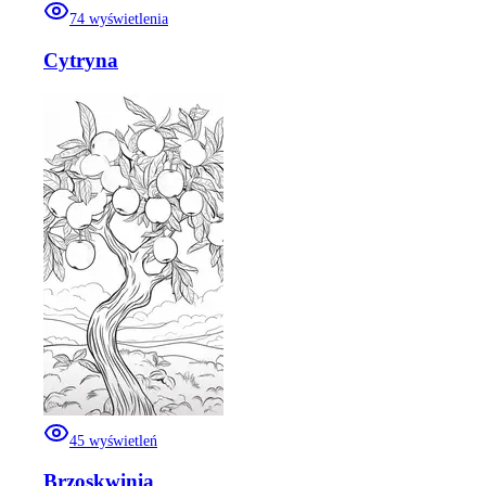
74
wyświetlenia
Cytryna
45
wyświetleń
Brzoskwinia