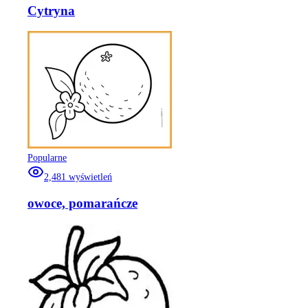
Cytryna
Popularne
2,481
wyświetleń
owoce, pomarańcze