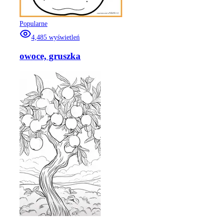
Popularne
4,485
wyświetleń
owoce, gruszka