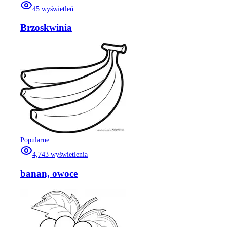
45
wyświetleń
Brzoskwinia
Popularne
4,743
wyświetlenia
banan, owoce