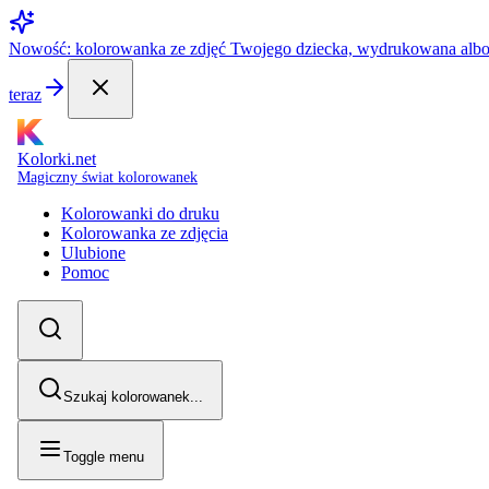
Nowość: kolorowanka ze zdjęć Twojego dziecka, wydrukowana alb
teraz
Kolorki.net
Magiczny świat kolorowanek
Kolorowanki do druku
Kolorowanka ze zdjęcia
Ulubione
Pomoc
Szukaj kolorowanek...
Toggle menu