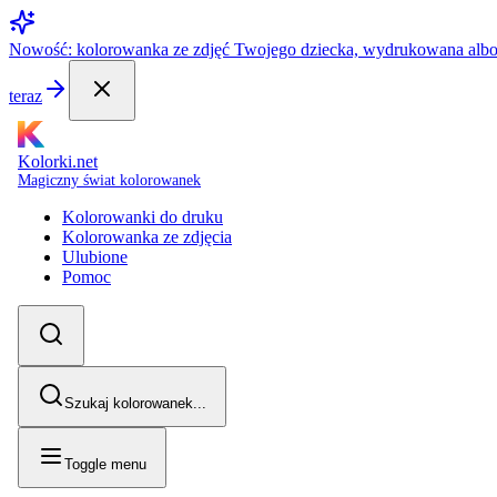
Nowość: kolorowanka ze zdjęć Twojego dziecka, wydrukowana alb
teraz
Kolorki.net
Magiczny świat kolorowanek
Kolorowanki do druku
Kolorowanka ze zdjęcia
Ulubione
Pomoc
Szukaj kolorowanek...
Toggle menu