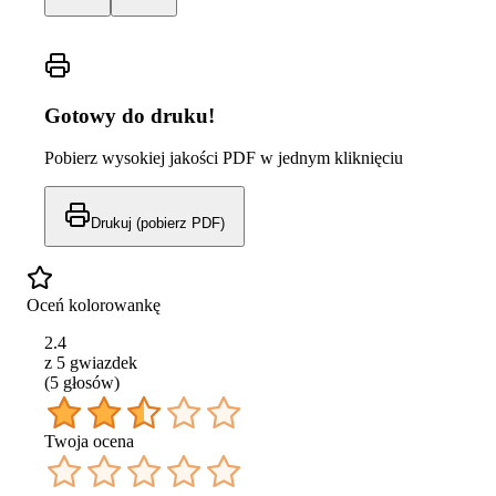
Gotowy do druku!
Pobierz wysokiej jakości PDF w jednym kliknięciu
Drukuj (pobierz PDF)
Oceń kolorowankę
2.4
z 5 gwiazdek
(
5
głos
ów
)
Twoja ocena