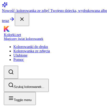
Nowość: kolorowanka ze zdjęć Twojego dziecka, wydrukowana alb
teraz
Kolorki.net
Magiczny świat kolorowanek
Kolorowanki do druku
Kolorowanka ze zdjęcia
Ulubione
Pomoc
Szukaj kolorowanek...
Toggle menu