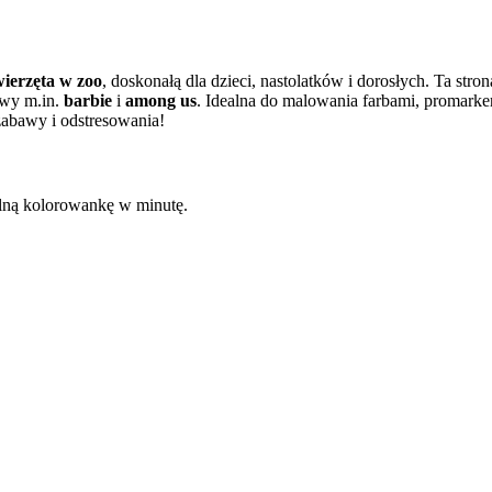
wierzęta w zoo
, doskonałą dla dzieci, nastolatków i dorosłych. Ta stro
wy m.in.
barbie
i
among us
. Idealna do malowania farbami, promark
zabawy i odstresowania!
kalną kolorowankę w minutę.