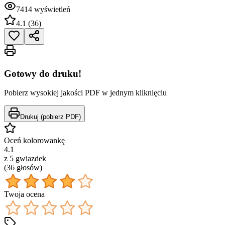
7414
wyświetleń
4.1
(
36
)
Gotowy do druku!
Pobierz wysokiej jakości PDF w jednym kliknięciu
Drukuj (pobierz PDF)
Oceń kolorowankę
4.1
z 5 gwiazdek
(
36
głos
ów
)
Twoja ocena