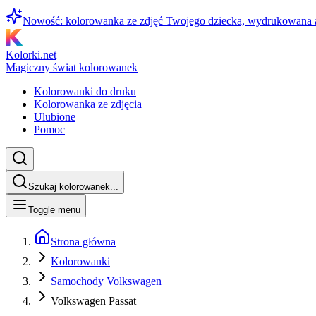
Nowość: kolorowanka ze zdjęć Twojego dziecka, wydrukowana
Kolorki.net
Magiczny świat kolorowanek
Kolorowanki do druku
Kolorowanka ze zdjęcia
Ulubione
Pomoc
Szukaj kolorowanek...
Toggle menu
Strona główna
Kolorowanki
Samochody Volkswagen
Volkswagen Passat