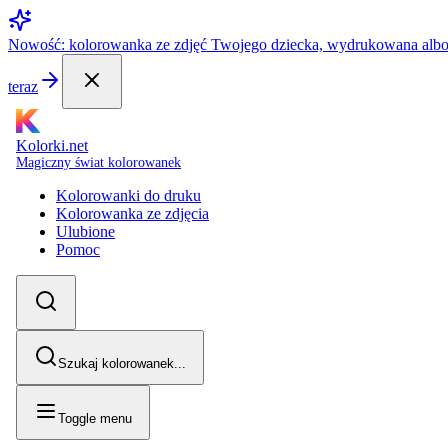
Nowość: kolorowanka ze zdjęć Twojego dziecka, wydrukowana alb
teraz
Kolorki.net
Magiczny świat kolorowanek
Kolorowanki do druku
Kolorowanka ze zdjęcia
Ulubione
Pomoc
Szukaj kolorowanek...
Toggle menu