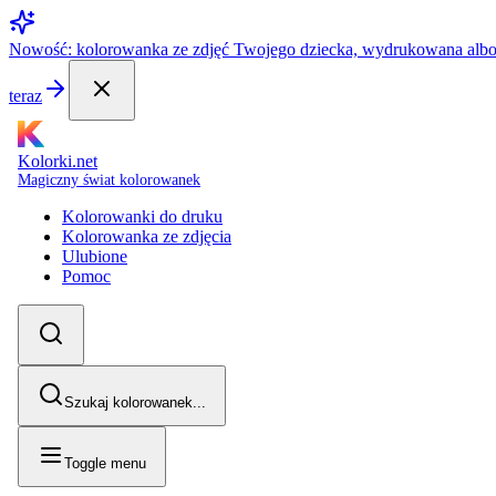
Nowość: kolorowanka ze zdjęć Twojego dziecka, wydrukowana alb
teraz
Kolorki.net
Magiczny świat kolorowanek
Kolorowanki do druku
Kolorowanka ze zdjęcia
Ulubione
Pomoc
Szukaj kolorowanek...
Toggle menu