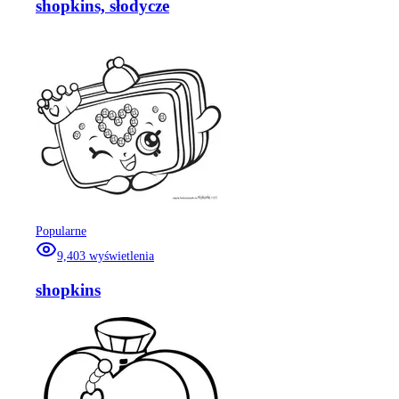
shopkins, słodycze
Popularne
9,403
wyświetlenia
shopkins