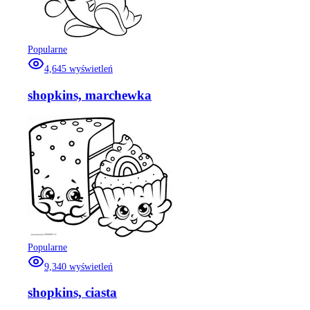
Popularne
4,645
wyświetleń
shopkins, marchewka
Popularne
9,340
wyświetleń
shopkins, ciasta