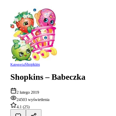
Shopkins
Kategoria
Shopkins – Babeczka
2 lutego 2019
24503
wyświetlenia
4.1
(
25
)