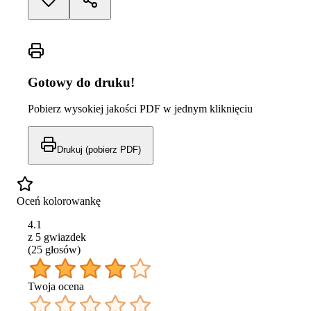
Gotowy do druku!
Pobierz wysokiej jakości PDF w jednym kliknięciu
Drukuj (pobierz PDF)
Oceń kolorowankę
4.1
z 5 gwiazdek
(
25
głos
ów
)
Twoja ocena