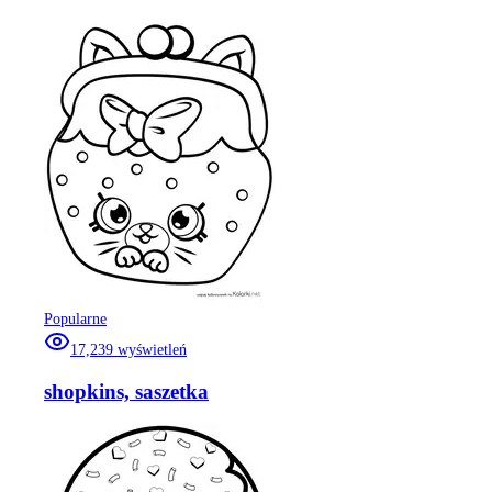
Popularne
17,239
wyświetleń
shopkins, saszetka