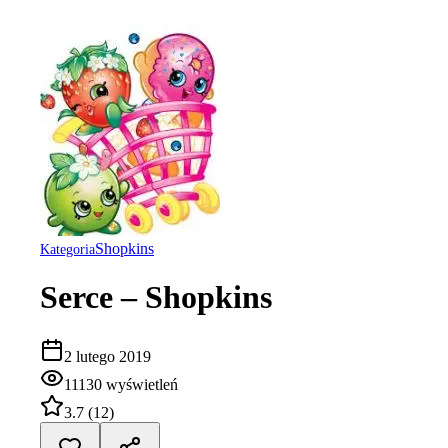
Shopkins
Kategoria
Serce – Shopkins
2 lutego 2019
11130
wyświetleń
3.7
(
12
)