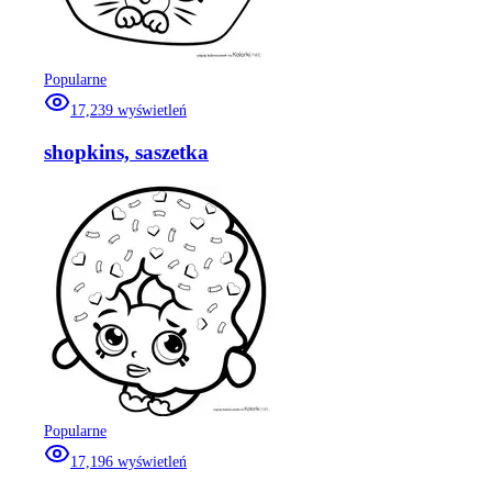
Popularne
17,239
wyświetleń
shopkins, saszetka
Popularne
17,196
wyświetleń