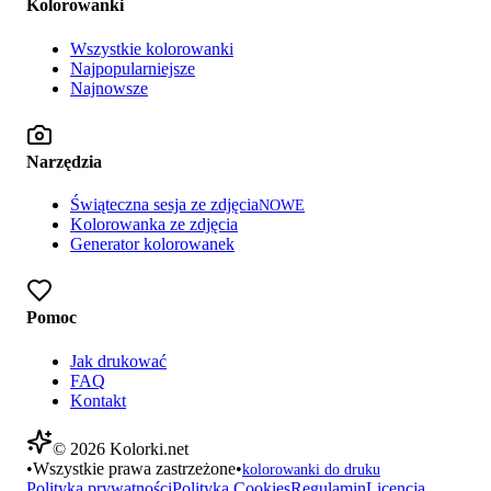
Kolorowanki
Wszystkie kolorowanki
Najpopularniejsze
Najnowsze
Narzędzia
Świąteczna sesja ze zdjęcia
NOWE
Kolorowanka ze zdjęcia
Generator kolorowanek
Pomoc
Jak drukować
FAQ
Kontakt
©
2026
Kolorki.net
•
Wszystkie prawa zastrzeżone
•
kolorowanki do druku
Polityka prywatności
Polityka Cookies
Regulamin
Licencja