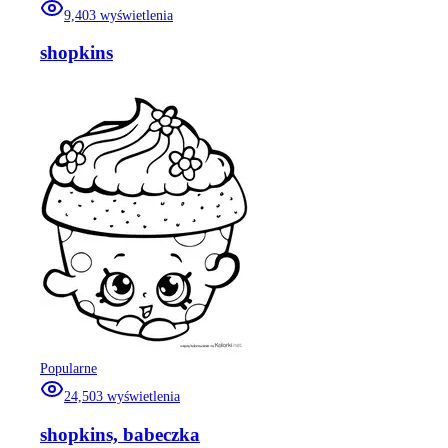
9,403
wyświetlenia
shopkins
Popularne
24,503
wyświetlenia
shopkins, babeczka