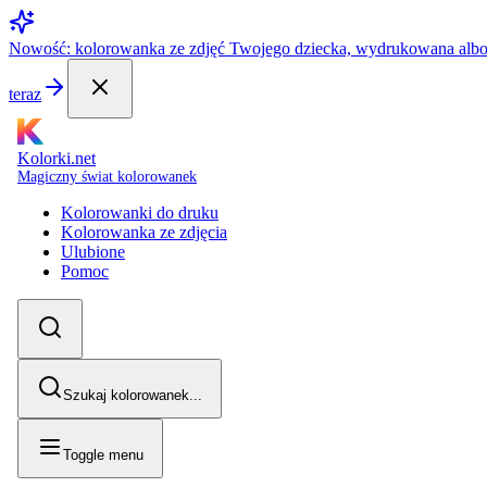
Nowość: kolorowanka ze zdjęć Twojego dziecka, wydrukowana alb
teraz
Kolorki.net
Magiczny świat kolorowanek
Kolorowanki do druku
Kolorowanka ze zdjęcia
Ulubione
Pomoc
Szukaj kolorowanek...
Toggle menu