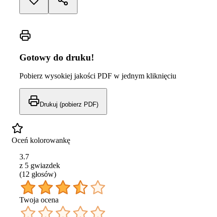
Gotowy do druku!
Pobierz wysokiej jakości PDF w jednym kliknięciu
Drukuj (pobierz PDF)
Oceń kolorowankę
3.7
z 5 gwiazdek
(
12
głos
ów
)
Twoja ocena