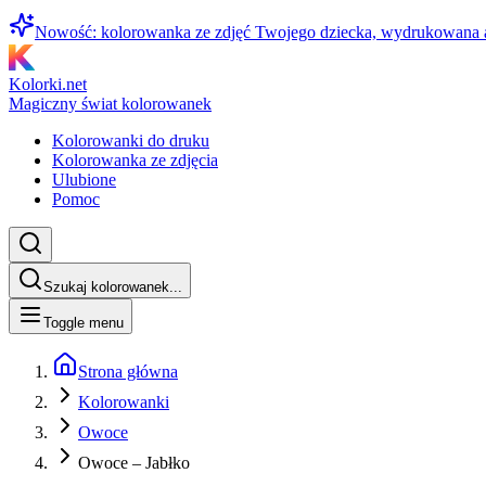
Nowość: kolorowanka ze zdjęć Twojego dziecka, wydrukowana
Kolorki.net
Magiczny świat kolorowanek
Kolorowanki do druku
Kolorowanka ze zdjęcia
Ulubione
Pomoc
Szukaj kolorowanek...
Toggle menu
Strona główna
Kolorowanki
Owoce
Owoce – Jabłko