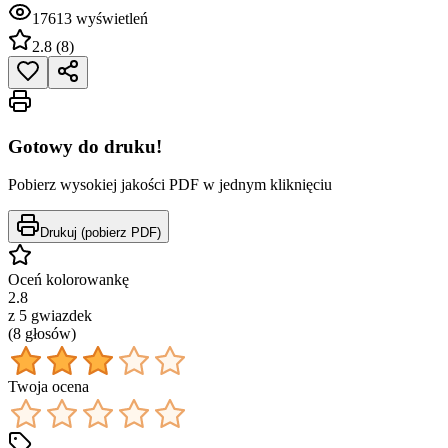
17613
wyświetleń
2.8
(
8
)
Gotowy do druku!
Pobierz wysokiej jakości PDF w jednym kliknięciu
Drukuj (pobierz PDF)
Oceń kolorowankę
2.8
z 5 gwiazdek
(
8
głos
ów
)
Twoja ocena