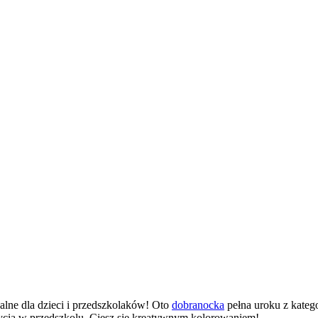
ealne dla dzieci i przedszkolaków! Oto
dobranocka
pełna uroku z kateg
 życia w przedszkolu. Ciesz się kreatywnym kolorowaniem!