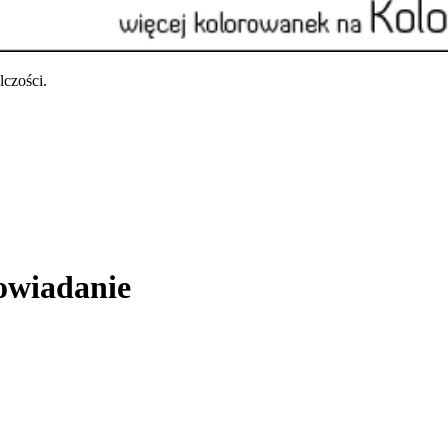
czości.
owiadanie