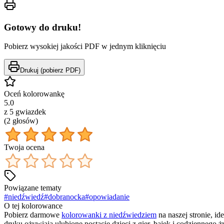
Gotowy do druku!
Pobierz wysokiej jakości PDF w jednym kliknięciu
Drukuj (pobierz PDF)
Oceń kolorowankę
5.0
z 5 gwiazdek
(
2
głos
ów
)
Twoja ocena
Powiązane tematy
#
niedźwiedź
#
dobranocka
#
opowiadanie
O tej kolorowance
Pobierz darmowe
kolorowanki z niedźwiedziem
na naszej stronie, id
druku ożywiają ulubione postacie dzieci z gier, bajek i codziennego