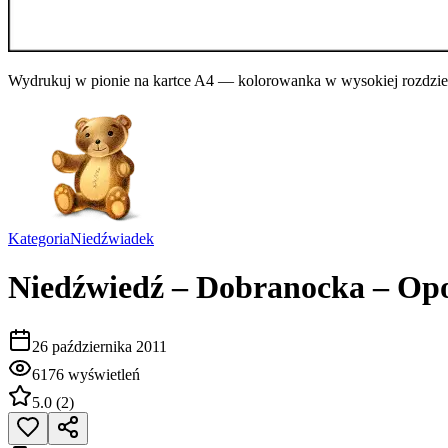
Wydrukuj w pionie na kartce A4 — kolorowanka w wysokiej rozdziel
Kategoria
Niedźwiadek
Niedźwiedź – Dobranocka – Op
26 października 2011
6176
wyświetleń
5.0
(
2
)