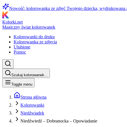
Nowość: kolorowanka ze zdjęć Twojego dziecka, wydrukowana
Kolorki.net
Magiczny świat kolorowanek
Kolorowanki do druku
Kolorowanka ze zdjęcia
Ulubione
Pomoc
Szukaj kolorowanek...
Toggle menu
Strona główna
Kolorowanki
Niedźwiadek
Niedźwiedź – Dobranocka – Opowiadanie