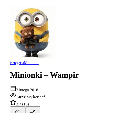
Minionki
Kategoria
Minionki – Wampir
2 lutego 2018
14898
wyświetleń
3.7
(
15
)