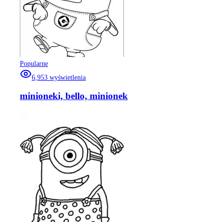
Popularne
6,953
wyświetlenia
minioneki, bello, minionek