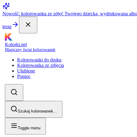
Nowość: kolorowanka ze zdjęć Twojego dziecka, wydrukowana alb
teraz
Kolorki.net
Magiczny świat kolorowanek
Kolorowanki do druku
Kolorowanka ze zdjęcia
Ulubione
Pomoc
Szukaj kolorowanek...
Toggle menu