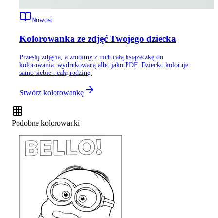
Nowość
Kolorowanka ze zdjęć Twojego dziecka
Prześlij zdjęcia, a zrobimy z nich całą książeczkę do
kolorowania: wydrukowaną albo jako PDF. Dziecko koloruje
samo siebie i całą rodzinę!
Stwórz kolorowankę
Podobne kolorowanki