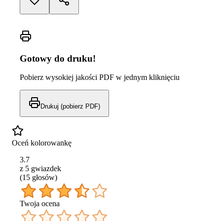
Gotowy do druku!
Pobierz wysokiej jakości PDF w jednym kliknięciu
Drukuj (pobierz PDF)
Oceń kolorowankę
3.7
z 5 gwiazdek
(
15
głos
ów
)
Twoja ocena