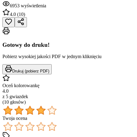
6953
wyświetlenia
4.0
(
10
)
Gotowy do druku!
Pobierz wysokiej jakości PDF w jednym kliknięciu
Drukuj (pobierz PDF)
Oceń kolorowankę
4.0
z 5 gwiazdek
(
10
głos
ów
)
Twoja ocena