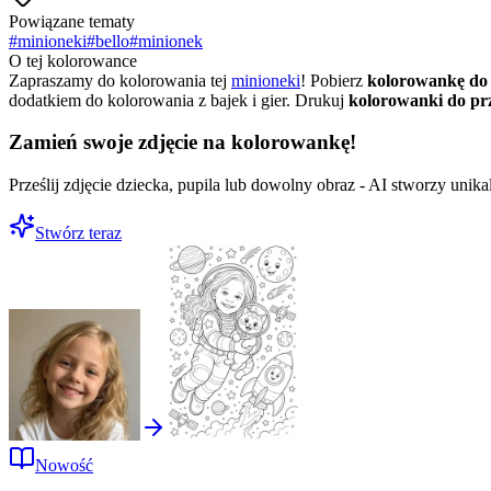
Powiązane tematy
#
minioneki
#
bello
#
minionek
O tej kolorowance
Zapraszamy do kolorowania tej
minioneki
! Pobierz
kolorowankę do
dodatkiem do kolorowania z bajek i gier. Drukuj
kolorowanki do pr
Zamień swoje zdjęcie na kolorowankę!
Prześlij zdjęcie dziecka, pupila lub dowolny obraz - AI stworzy uni
Stwórz teraz
Nowość