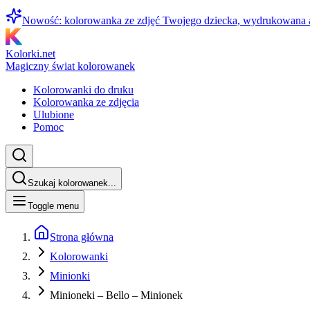
Nowość: kolorowanka ze zdjęć Twojego dziecka, wydrukowana
Kolorki.net
Magiczny świat kolorowanek
Kolorowanki do druku
Kolorowanka ze zdjęcia
Ulubione
Pomoc
Szukaj kolorowanek...
Toggle menu
Strona główna
Kolorowanki
Minionki
Minioneki – Bello – Minionek