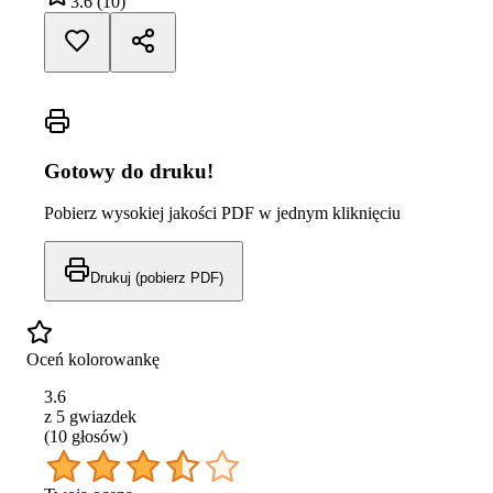
3.6
(
10
)
Gotowy do druku!
Pobierz wysokiej jakości PDF w jednym kliknięciu
Drukuj (pobierz PDF)
Oceń kolorowankę
3.6
z 5 gwiazdek
(
10
głos
ów
)