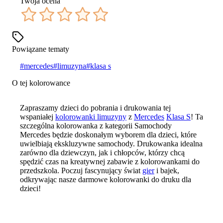
Twoja ocena
Powiązane tematy
#
mercedes
#
limuzyna
#
klasa s
O tej kolorowance
Zapraszamy dzieci do pobrania i drukowania tej
wspaniałej
kolorowanki limuzyny
z
Mercedes
Klasa S
! Ta
szczególna kolorowanka z kategorii Samochody
Mercedes będzie doskonałym wyborem dla dzieci, które
uwielbiają ekskluzywne samochody. Drukowanka idealna
zarówno dla dziewczyn, jak i chłopców, którzy chcą
spędzić czas na kreatywnej zabawie z kolorowankami do
przedszkola. Poczuj fascynujący świat
gier
i bajek,
odkrywając nasze darmowe kolorowanki do druku dla
dzieci!