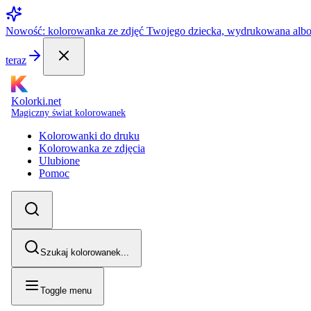
Nowość: kolorowanka ze zdjęć Twojego dziecka, wydrukowana alb
teraz
Kolorki.net
Magiczny świat kolorowanek
Kolorowanki do druku
Kolorowanka ze zdjęcia
Ulubione
Pomoc
Szukaj kolorowanek...
Toggle menu