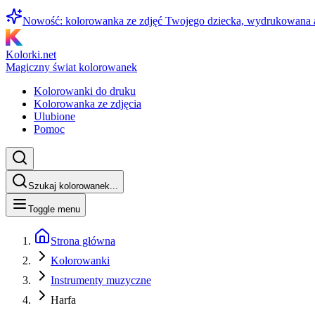
Nowość: kolorowanka ze zdjęć Twojego dziecka, wydrukowana
Kolorki.net
Magiczny świat kolorowanek
Kolorowanki do druku
Kolorowanka ze zdjęcia
Ulubione
Pomoc
Szukaj kolorowanek...
Toggle menu
Strona główna
Kolorowanki
Instrumenty muzyczne
Harfa