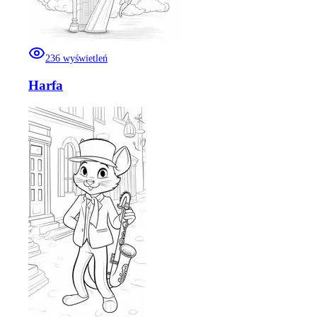
236
wyświetleń
Harfa