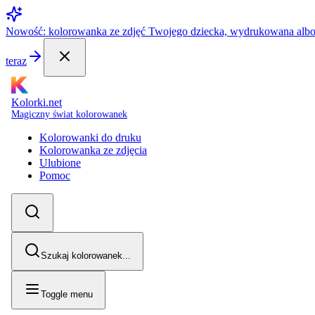
Nowość: kolorowanka ze zdjęć Twojego dziecka, wydrukowana alb
teraz
Kolorki.net
Magiczny świat kolorowanek
Kolorowanki do druku
Kolorowanka ze zdjęcia
Ulubione
Pomoc
Szukaj kolorowanek...
Toggle menu