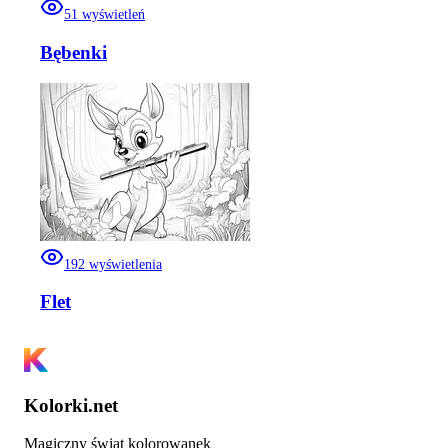
51
wyświetleń
Bębenki
192
wyświetlenia
Flet
Kolorki.net
Magiczny świat kolorowanek