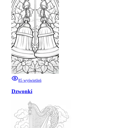
85
wyświetleń
Dzwonki