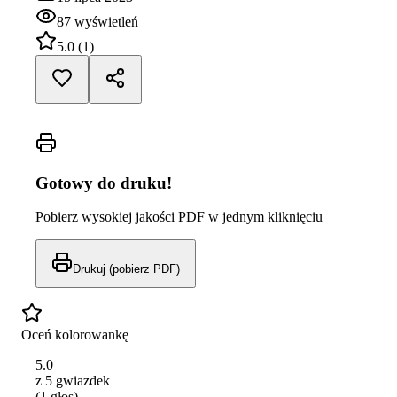
87
wyświetleń
5.0
(
1
)
Gotowy do druku!
Pobierz wysokiej jakości PDF w jednym kliknięciu
Drukuj (pobierz PDF)
Oceń kolorowankę
5.0
z 5 gwiazdek
(
1
głos
)