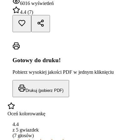
6016
wyświetleń
4.4
(
7
)
Gotowy do druku!
Pobierz wysokiej jakości PDF w jednym kliknięciu
Drukuj (pobierz PDF)
Oceń kolorowankę
4.4
z 5 gwiazdek
(
7
głos
ów
)