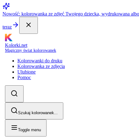
Nowość: kolorowanka ze zdjęć Twojego dziecka, wydrukowana alb
teraz
Kolorki.net
Magiczny świat kolorowanek
Kolorowanki do druku
Kolorowanka ze zdjęcia
Ulubione
Pomoc
Szukaj kolorowanek...
Toggle menu