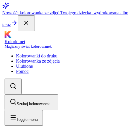
Nowość: kolorowanka ze zdjęć Twojego dziecka, wydrukowana alb
teraz
Kolorki.net
Magiczny świat kolorowanek
Kolorowanki do druku
Kolorowanka ze zdjęcia
Ulubione
Pomoc
Szukaj kolorowanek...
Toggle menu