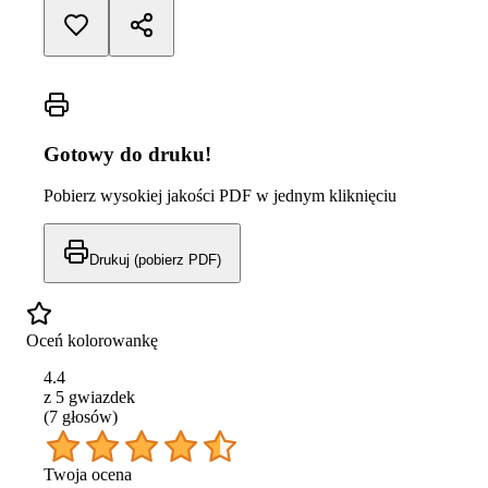
Gotowy do druku!
Pobierz wysokiej jakości PDF w jednym kliknięciu
Drukuj (pobierz PDF)
Oceń kolorowankę
4.4
z 5 gwiazdek
(
7
głos
ów
)
Twoja ocena