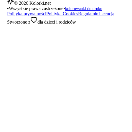
©
2026
Kolorki.net
•
Wszystkie prawa zastrzeżone
•
kolorowanki do druku
Polityka prywatności
Polityka Cookies
Regulamin
Licencja
Stworzone z
dla dzieci i rodziców