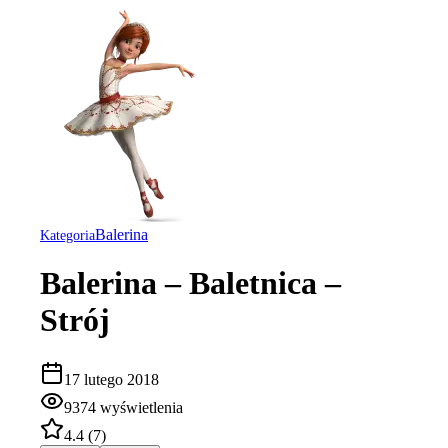
Balerina
Kategoria
Balerina – Baletnica –
Strój
17 lutego 2018
9374
wyświetlenia
4.4
(
7
)