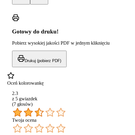
Gotowy do druku!
Pobierz wysokiej jakości PDF w jednym kliknięciu
Drukuj (pobierz PDF)
Oceń kolorowankę
2.3
z 5 gwiazdek
(
7
głos
ów
)
Twoja ocena