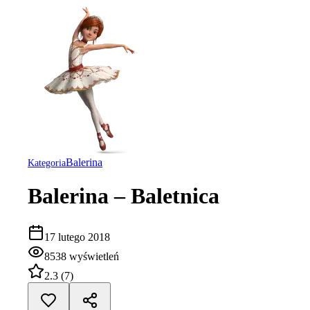
Balerina
Kategoria
Balerina – Baletnica
17 lutego 2018
8538
wyświetleń
2.3
(
7
)