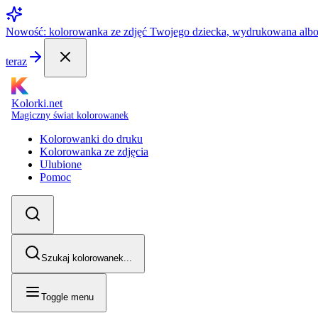
Nowość: kolorowanka ze zdjęć Twojego dziecka, wydrukowana alb
teraz
Kolorki.net
Magiczny świat kolorowanek
Kolorowanki do druku
Kolorowanka ze zdjęcia
Ulubione
Pomoc
Szukaj kolorowanek...
Toggle menu