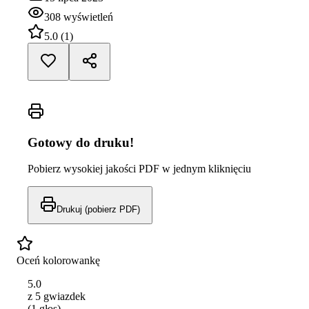
308
wyświetleń
5.0
(
1
)
Gotowy do druku!
Pobierz wysokiej jakości PDF w jednym kliknięciu
Drukuj (pobierz PDF)
Oceń kolorowankę
5.0
z 5 gwiazdek
(
1
głos
)