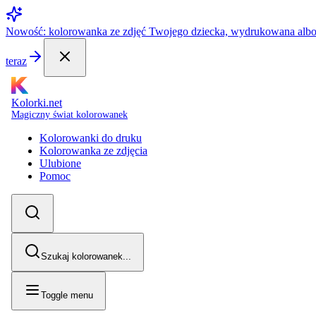
Nowość: kolorowanka ze zdjęć Twojego dziecka, wydrukowana alb
teraz
Kolorki.net
Magiczny świat kolorowanek
Kolorowanki do druku
Kolorowanka ze zdjęcia
Ulubione
Pomoc
Szukaj kolorowanek...
Toggle menu