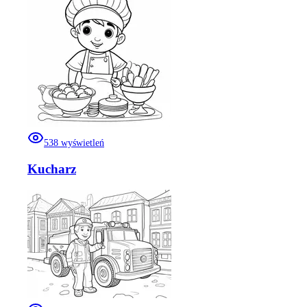
538
wyświetleń
Kucharz