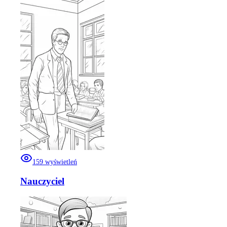
159
wyświetleń
Nauczyciel