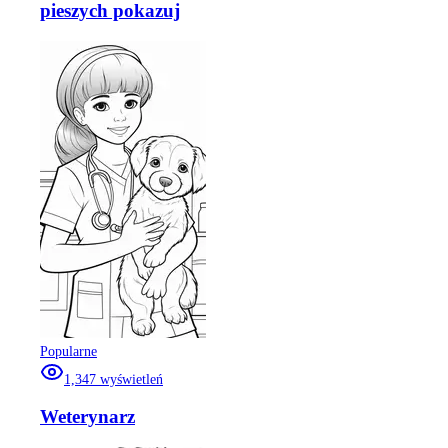
pieszych pokazuj
Popularne
1,347
wyświetleń
Weterynarz