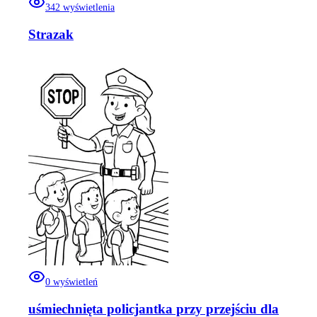
342
wyświetlenia
Strazak
0
wyświetleń
uśmiechnięta policjantka przy przejściu dla