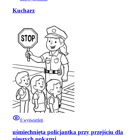
Kucharz
0
wyświetleń
uśmiechnięta policjantka przy przejściu dla
pieszych pokazuj