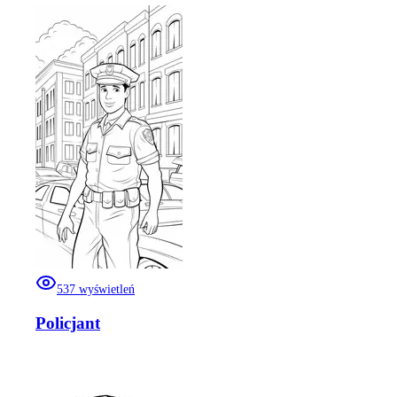
537
wyświetleń
Policjant