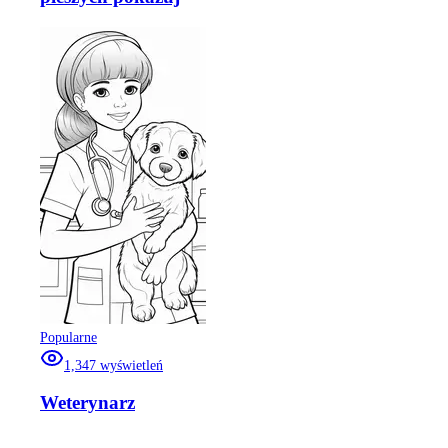
Popularne
1,347
wyświetleń
Weterynarz