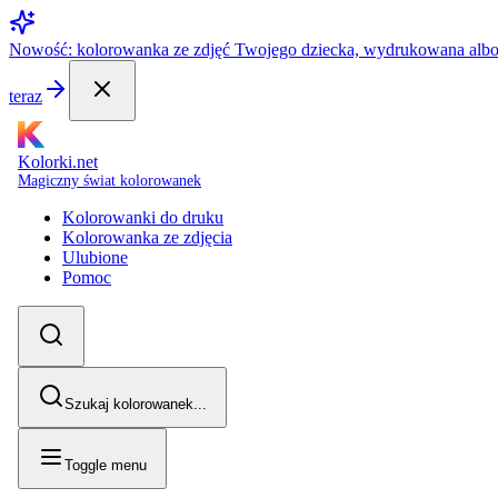
Nowość: kolorowanka ze zdjęć Twojego dziecka, wydrukowana alb
teraz
Kolorki.net
Magiczny świat kolorowanek
Kolorowanki do druku
Kolorowanka ze zdjęcia
Ulubione
Pomoc
Szukaj kolorowanek...
Toggle menu