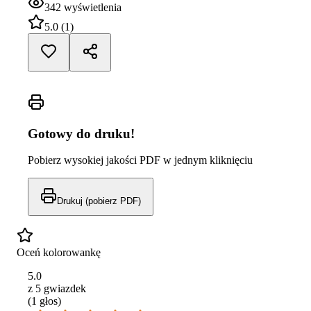
342
wyświetlenia
5.0
(
1
)
Gotowy do druku!
Pobierz wysokiej jakości PDF w jednym kliknięciu
Drukuj (pobierz PDF)
Oceń kolorowankę
5.0
z 5 gwiazdek
(
1
głos
)