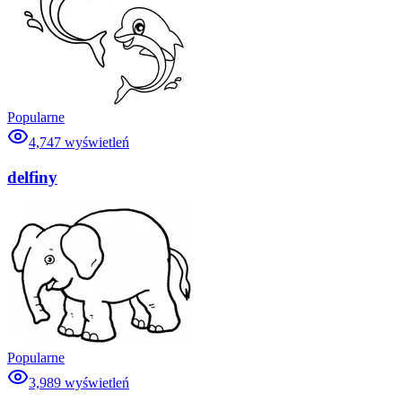
Popularne
4,747
wyświetleń
delfiny
Popularne
3,989
wyświetleń