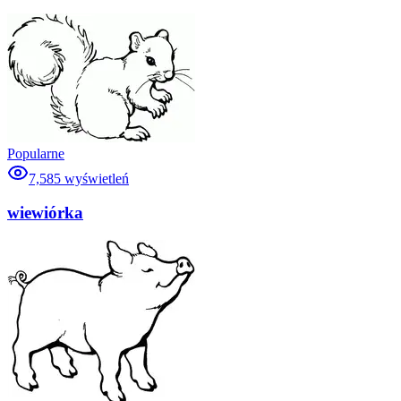
Popularne
7,585
wyświetleń
wiewiórka