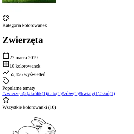
Kategoria kolorowanek
Zwierzęta
27 marca 2019
10
kolorowanek
55,456
wyświetleń
Popularne tematy
#
zwierzęta
(
2
)
#
królik
(
1
)
#
lato
(
1
)
#
żółw
(
1
)
#
kwiaty
(
1
)
#
słoń
(
1
)
Wszystkie kolorowanki (
10
)