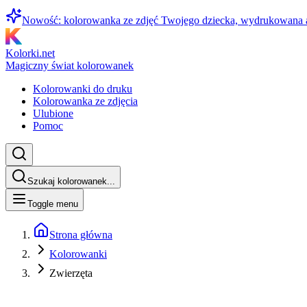
Nowość: kolorowanka ze zdjęć Twojego dziecka, wydrukowana
Kolorki.net
Magiczny świat kolorowanek
Kolorowanki do druku
Kolorowanka ze zdjęcia
Ulubione
Pomoc
Szukaj kolorowanek...
Toggle menu
Strona główna
Kolorowanki
Zwierzęta