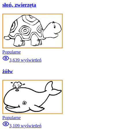
słoń, zwierzęta
Popularne
3,639
wyświetleń
żółw
Popularne
3,109
wyświetleń