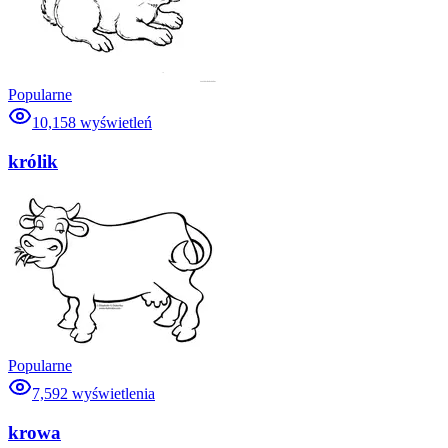
Popularne
10,158
wyświetleń
królik
Popularne
7,592
wyświetlenia
krowa