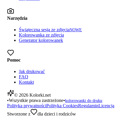
Narzędzia
Świąteczna sesja ze zdjęcia
NOWE
Kolorowanka ze zdjęcia
Generator kolorowanek
Pomoc
Jak drukować
FAQ
Kontakt
©
2026
Kolorki.net
•
Wszystkie prawa zastrzeżone
•
kolorowanki do druku
Polityka prywatności
Polityka Cookies
Regulamin
Licencja
Stworzone z
dla dzieci i rodziców