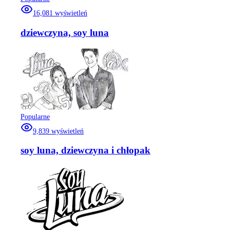
16,081
wyświetleń
dziewczyna, soy luna
Popularne
9,839
wyświetleń
soy luna, dziewczyna i chłopak