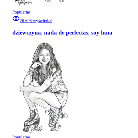
Popularne
26,696
wyświetleń
dziewczyna, nada de perfectas, soy luna
Popularne