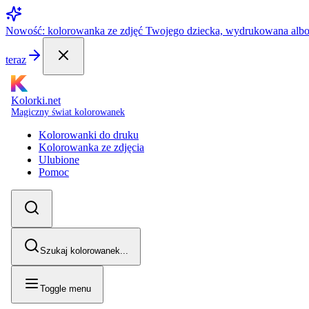
Nowość: kolorowanka ze zdjęć Twojego dziecka, wydrukowana alb
teraz
Kolorki.net
Magiczny świat kolorowanek
Kolorowanki do druku
Kolorowanka ze zdjęcia
Ulubione
Pomoc
Szukaj kolorowanek...
Toggle menu