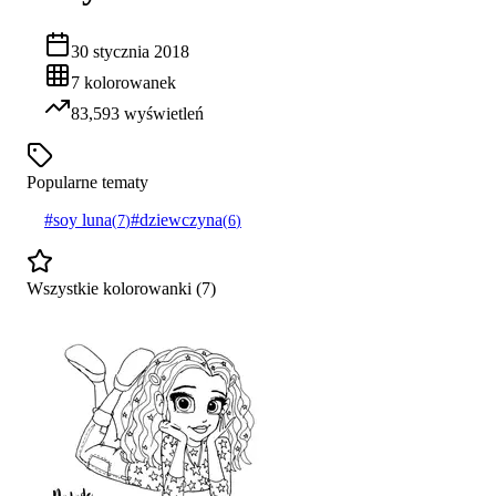
30 stycznia 2018
7
kolorowanek
83,593
wyświetleń
Popularne tematy
#
soy luna
#
dziewczyna
(
7
)
(
6
)
Wszystkie kolorowanki (
7
)