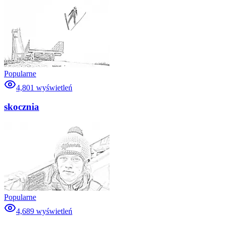
Popularne
4,801
wyświetleń
skocznia
Popularne
4,689
wyświetleń