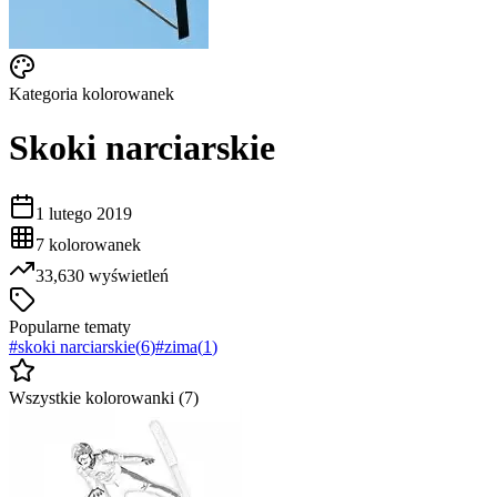
Kategoria kolorowanek
Skoki narciarskie
1 lutego 2019
7
kolorowanek
33,630
wyświetleń
Popularne tematy
#
skoki narciarskie
(
6
)
#
zima
(
1
)
Wszystkie kolorowanki (
7
)