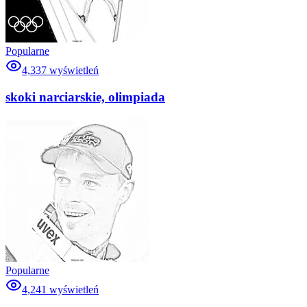
Popularne
4,337
wyświetleń
skoki narciarskie, olimpiada
Popularne
4,241
wyświetleń