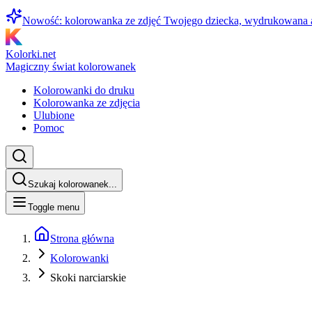
Nowość: kolorowanka ze zdjęć Twojego dziecka, wydrukowana
Kolorki.net
Magiczny świat kolorowanek
Kolorowanki do druku
Kolorowanka ze zdjęcia
Ulubione
Pomoc
Szukaj kolorowanek...
Toggle menu
Strona główna
Kolorowanki
Skoki narciarskie