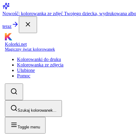
Nowość: kolorowanka ze zdjęć Twojego dziecka, wydrukowana alb
teraz
Kolorki.net
Magiczny świat kolorowanek
Kolorowanki do druku
Kolorowanka ze zdjęcia
Ulubione
Pomoc
Szukaj kolorowanek...
Toggle menu