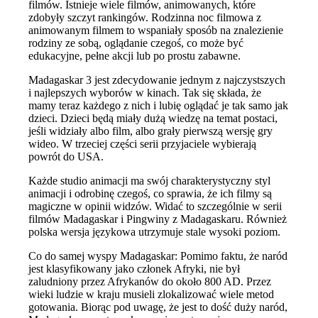
filmów. Istnieje wiele filmów, animowanych, które
zdobyły szczyt rankingów. Rodzinna noc filmowa z
animowanym filmem to wspaniały sposób na znalezienie
rodziny ze sobą, oglądanie czegoś, co może być
edukacyjne, pełne akcji lub po prostu zabawne.
Madagaskar 3 jest zdecydowanie jednym z najczystszych
i najlepszych wyborów w kinach. Tak się składa, że ​​
mamy teraz każdego z nich i lubię oglądać je tak samo jak
dzieci. Dzieci będą miały dużą wiedzę na temat postaci,
jeśli widziały albo film, albo grały pierwszą wersję gry
wideo. W trzeciej części serii przyjaciele wybierają
powrót do USA.
Każde studio animacji ma swój charakterystyczny styl
animacji i odrobinę czegoś, co sprawia, że ​​ich filmy są
magiczne w opinii widzów. Widać to szczególnie w serii
filmów Madagaskar i Pingwiny z Madagaskaru. Również
polska wersja językowa utrzymuje stale wysoki poziom.
Co do samej wyspy Madagaskar: Pomimo faktu, że naród
jest klasyfikowany jako członek Afryki, nie był
zaludniony przez Afrykanów do około 800 AD. Przez
wieki ludzie w kraju musieli zlokalizować wiele metod
gotowania. Biorąc pod uwagę, że jest to dość duży naród,