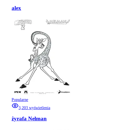
alex
Popularne
3,203
wyświetlenia
żyrafa Nelman