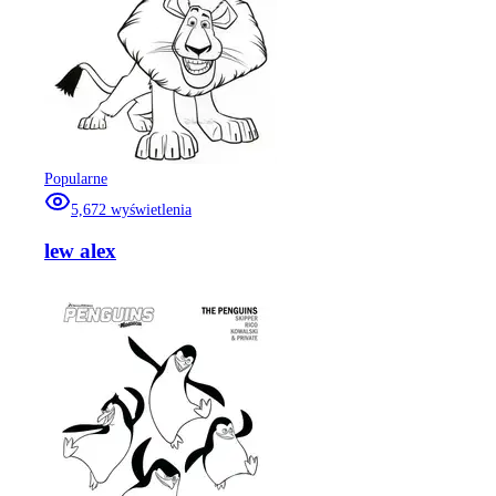
Popularne
5,672
wyświetlenia
lew alex