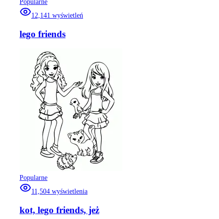
Popularne
12,141
wyświetleń
lego friends
Popularne
11,504
wyświetlenia
kot, lego friends, jeż