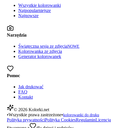
Wszystkie kolorowanki
Najpopularniejsze
Najnowsze
Narzędzia
Świąteczna sesja ze zdjęcia
NOWE
Kolorowanka ze zdjęcia
Generator kolorowanek
Pomoc
Jak drukować
FAQ
Kontakt
©
2026
Kolorki.net
•
Wszystkie prawa zastrzeżone
•
kolorowanki do druku
Polityka prywatności
Polityka Cookies
Regulamin
Licencja
Stworzone z
dla dzieci i rodziców