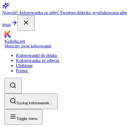
Nowość: kolorowanka ze zdjęć Twojego dziecka, wydrukowana alb
teraz
Kolorki.net
Magiczny świat kolorowanek
Kolorowanki do druku
Kolorowanka ze zdjęcia
Ulubione
Pomoc
Szukaj kolorowanek...
Toggle menu