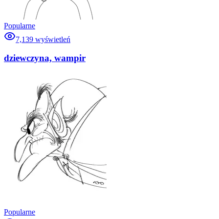
Popularne
7,139
wyświetleń
dziewczyna, wampir
Popularne