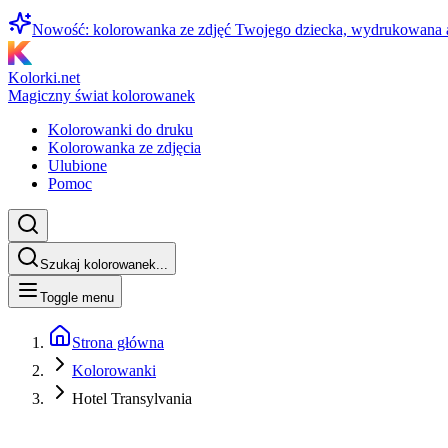
Nowość: kolorowanka ze zdjęć Twojego dziecka, wydrukowana
Kolorki.net
Magiczny świat kolorowanek
Kolorowanki do druku
Kolorowanka ze zdjęcia
Ulubione
Pomoc
Szukaj kolorowanek...
Toggle menu
Strona główna
Kolorowanki
Hotel Transylvania