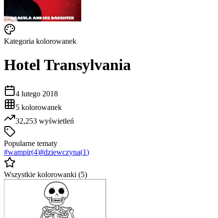
Kategoria kolorowanek
Hotel Transylvania
4 lutego 2018
5
kolorowanek
32,253
wyświetleń
Popularne tematy
#
wampir
(
4
)
#
dziewczyna
(
1
)
Wszystkie kolorowanki (
5
)