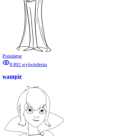
Popularne
8,892
wyświetlenia
wampir