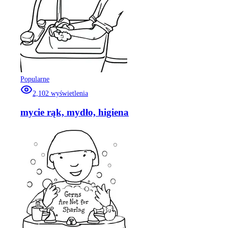
Popularne
2,102
wyświetlenia
mycie rąk, mydło, higiena