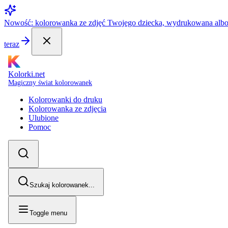
Nowość: kolorowanka ze zdjęć Twojego dziecka, wydrukowana alb
teraz
Kolorki.net
Magiczny świat kolorowanek
Kolorowanki do druku
Kolorowanka ze zdjęcia
Ulubione
Pomoc
Szukaj kolorowanek...
Toggle menu