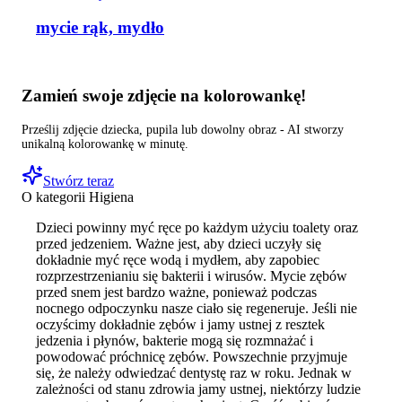
mycie rąk, mydło
Zamień swoje zdjęcie na kolorowankę!
Prześlij zdjęcie dziecka, pupila lub dowolny obraz - AI stworzy
unikalną kolorowankę w minutę.
Stwórz teraz
O kategorii
Higiena
Dzieci powinny myć ręce po każdym użyciu toalety oraz
przed jedzeniem. Ważne jest, aby dzieci uczyły się
dokładnie myć ręce wodą i mydłem, aby zapobiec
rozprzestrzenianiu się bakterii i wirusów. Mycie zębów
przed snem jest bardzo ważne, ponieważ podczas
nocnego odpoczynku nasze ciało się regeneruje. Jeśli nie
oczyścimy dokładnie zębów i jamy ustnej z resztek
jedzenia i płynów, bakterie mogą się rozmnażać i
powodować próchnicę zębów. Powszechnie przyjmuje
się, że należy odwiedzać dentystę raz w roku. Jednak w
zależności od stanu zdrowia jamy ustnej, niektórzy ludzie