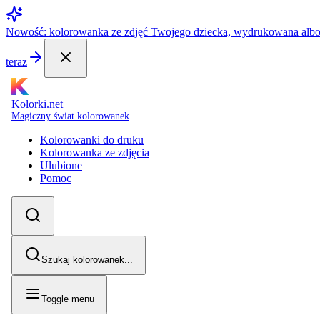
Nowość: kolorowanka ze zdjęć Twojego dziecka, wydrukowana alb
teraz
Kolorki.net
Magiczny świat kolorowanek
Kolorowanki do druku
Kolorowanka ze zdjęcia
Ulubione
Pomoc
Szukaj kolorowanek...
Toggle menu