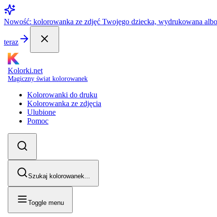
Nowość: kolorowanka ze zdjęć Twojego dziecka, wydrukowana alb
teraz
Kolorki.net
Magiczny świat kolorowanek
Kolorowanki do druku
Kolorowanka ze zdjęcia
Ulubione
Pomoc
Szukaj kolorowanek...
Toggle menu