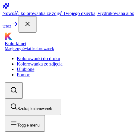
Nowość: kolorowanka ze zdjęć Twojego dziecka, wydrukowana alb
teraz
Kolorki.net
Magiczny świat kolorowanek
Kolorowanki do druku
Kolorowanka ze zdjęcia
Ulubione
Pomoc
Szukaj kolorowanek...
Toggle menu