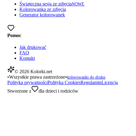
Świąteczna sesja ze zdjęcia
NOWE
Kolorowanka ze zdjęcia
Generator kolorowanek
Pomoc
Jak drukować
FAQ
Kontakt
©
2026
Kolorki.net
•
Wszystkie prawa zastrzeżone
•
kolorowanki do druku
Polityka prywatności
Polityka Cookies
Regulamin
Licencja
Stworzone z
dla dzieci i rodziców