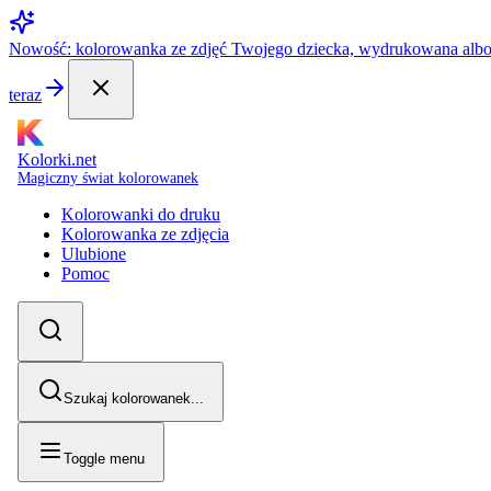
Nowość: kolorowanka ze zdjęć Twojego dziecka, wydrukowana alb
teraz
Kolorki.net
Magiczny świat kolorowanek
Kolorowanki do druku
Kolorowanka ze zdjęcia
Ulubione
Pomoc
Szukaj kolorowanek...
Toggle menu