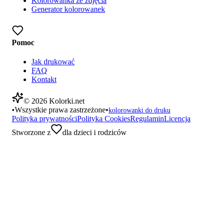
Kolorowanka ze zdjęcia
Generator kolorowanek
Pomoc
Jak drukować
FAQ
Kontakt
©
2026
Kolorki.net
•
Wszystkie prawa zastrzeżone
•
kolorowanki do druku
Polityka prywatności
Polityka Cookies
Regulamin
Licencja
Stworzone z
dla dzieci i rodziców