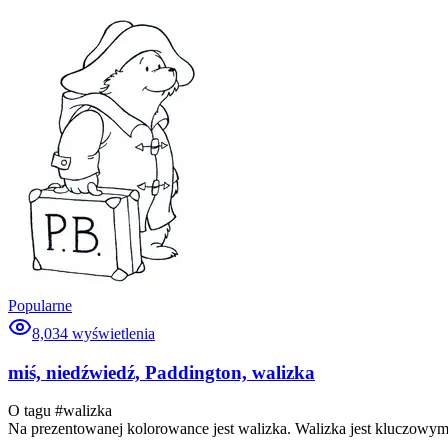
Popularne
8,034
wyświetlenia
miś, niedźwiedź, Paddington, walizka
O tagu #
walizka
Na prezentowanej kolorowance jest walizka. Walizka jest kluczowy