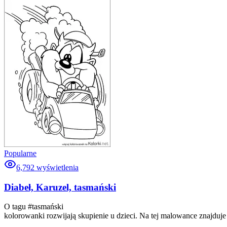
Popularne
6,792
wyświetlenia
Diabeł, Karuzel, tasmański
O tagu #
tasmański
kolorowanki rozwijają skupienie u dzieci. Na tej malowance znajduj