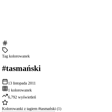
Tag kolorowanek
#
tasmański
13 listopada 2011
1
kolorowanek
6,792
wyświetleń
Kolorowanki z tagiem #
tasmański
(
1
)