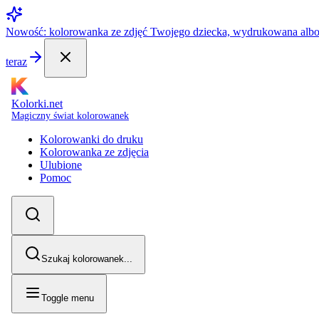
Nowość: kolorowanka ze zdjęć Twojego dziecka, wydrukowana alb
teraz
Kolorki.net
Magiczny świat kolorowanek
Kolorowanki do druku
Kolorowanka ze zdjęcia
Ulubione
Pomoc
Szukaj kolorowanek...
Toggle menu