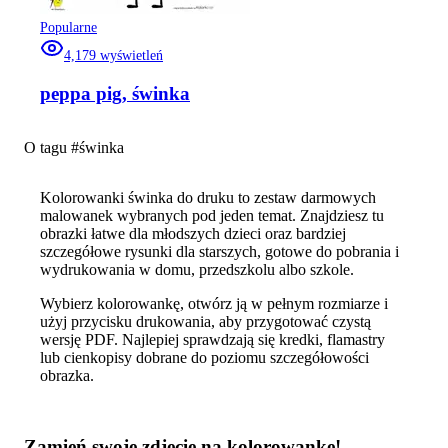
Popularne
4,179
wyświetleń
peppa pig, świnka
O tagu #
świnka
Kolorowanki świnka do druku to zestaw darmowych
malowanek wybranych pod jeden temat. Znajdziesz tu
obrazki łatwe dla młodszych dzieci oraz bardziej
szczegółowe rysunki dla starszych, gotowe do pobrania i
wydrukowania w domu, przedszkolu albo szkole.
Wybierz kolorowankę, otwórz ją w pełnym rozmiarze i
użyj przycisku drukowania, aby przygotować czystą
wersję PDF. Najlepiej sprawdzają się kredki, flamastry
lub cienkopisy dobrane do poziomu szczegółowości
obrazka.
Zamień swoje zdjęcie na kolorowankę!