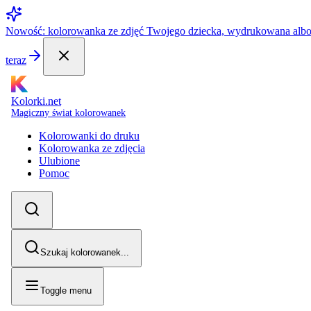
Nowość: kolorowanka ze zdjęć Twojego dziecka, wydrukowana alb
teraz
Kolorki.net
Magiczny świat kolorowanek
Kolorowanki do druku
Kolorowanka ze zdjęcia
Ulubione
Pomoc
Szukaj kolorowanek...
Toggle menu