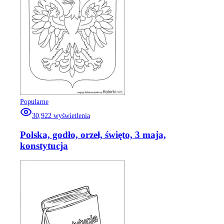
Popularne
30,922
wyświetlenia
Polska, godło, orzeł, święto, 3 maja,
konstytucja