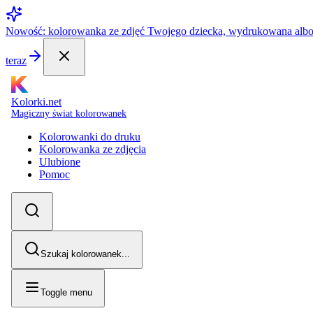
Nowość: kolorowanka ze zdjęć Twojego dziecka, wydrukowana alb
teraz
Kolorki.net
Magiczny świat kolorowanek
Kolorowanki do druku
Kolorowanka ze zdjęcia
Ulubione
Pomoc
Szukaj kolorowanek...
Toggle menu