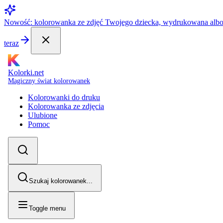
Nowość: kolorowanka ze zdjęć Twojego dziecka, wydrukowana alb
teraz
Kolorki.net
Magiczny świat kolorowanek
Kolorowanki do druku
Kolorowanka ze zdjęcia
Ulubione
Pomoc
Szukaj kolorowanek...
Toggle menu