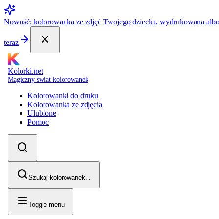
Nowość: kolorowanka ze zdjęć Twojego dziecka, wydrukowana alb
teraz
Kolorki.net
Magiczny świat kolorowanek
Kolorowanki do druku
Kolorowanka ze zdjęcia
Ulubione
Pomoc
Szukaj kolorowanek...
Toggle menu