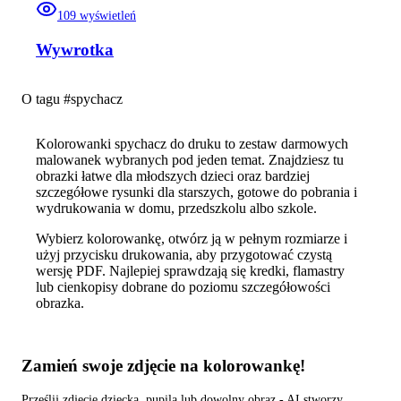
109
wyświetleń
Wywrotka
O tagu #
spychacz
Kolorowanki spychacz do druku to zestaw darmowych
malowanek wybranych pod jeden temat. Znajdziesz tu
obrazki łatwe dla młodszych dzieci oraz bardziej
szczegółowe rysunki dla starszych, gotowe do pobrania i
wydrukowania w domu, przedszkolu albo szkole.
Wybierz kolorowankę, otwórz ją w pełnym rozmiarze i
użyj przycisku drukowania, aby przygotować czystą
wersję PDF. Najlepiej sprawdzają się kredki, flamastry
lub cienkopisy dobrane do poziomu szczegółowości
obrazka.
Zamień swoje zdjęcie na kolorowankę!
Prześlij zdjęcie dziecka, pupila lub dowolny obraz - AI stworzy