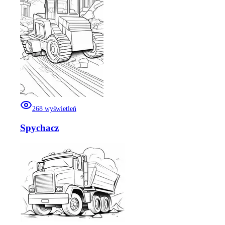
268
wyświetleń
Spychacz