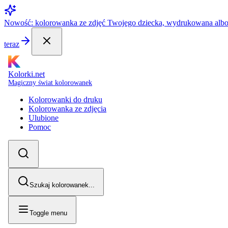
Nowość: kolorowanka ze zdjęć Twojego dziecka, wydrukowana alb
teraz
Kolorki.net
Magiczny świat kolorowanek
Kolorowanki do druku
Kolorowanka ze zdjęcia
Ulubione
Pomoc
Szukaj kolorowanek...
Toggle menu