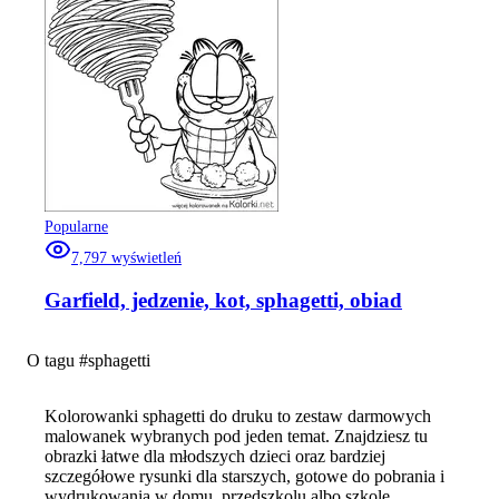
Popularne
7,797
wyświetleń
Garfield, jedzenie, kot, sphagetti, obiad
O tagu #
sphagetti
Kolorowanki sphagetti do druku to zestaw darmowych
malowanek wybranych pod jeden temat. Znajdziesz tu
obrazki łatwe dla młodszych dzieci oraz bardziej
szczegółowe rysunki dla starszych, gotowe do pobrania i
wydrukowania w domu, przedszkolu albo szkole.