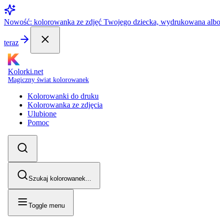
Nowość: kolorowanka ze zdjęć Twojego dziecka, wydrukowana alb
teraz
Kolorki.net
Magiczny świat kolorowanek
Kolorowanki do druku
Kolorowanka ze zdjęcia
Ulubione
Pomoc
Szukaj kolorowanek...
Toggle menu