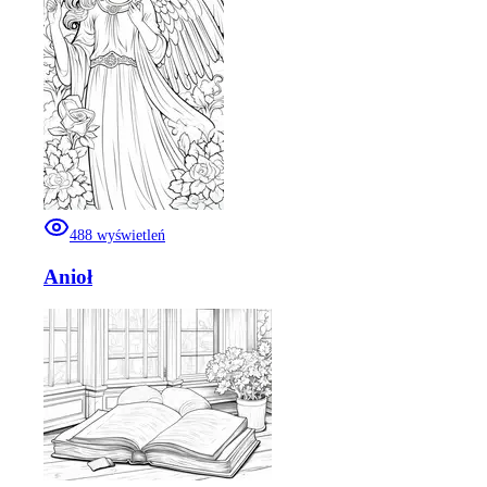
488
wyświetleń
Anioł