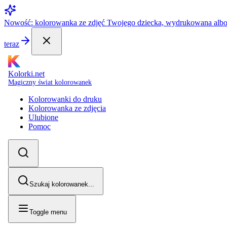
Nowość: kolorowanka ze zdjęć Twojego dziecka, wydrukowana alb
teraz
Kolorki.net
Magiczny świat kolorowanek
Kolorowanki do druku
Kolorowanka ze zdjęcia
Ulubione
Pomoc
Szukaj kolorowanek...
Toggle menu