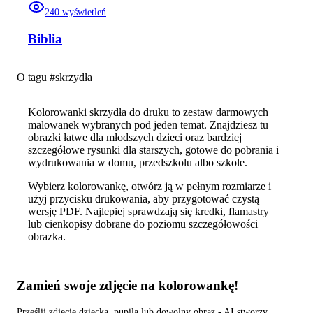
240
wyświetleń
Biblia
O tagu #
skrzydła
Kolorowanki skrzydła do druku to zestaw darmowych
malowanek wybranych pod jeden temat. Znajdziesz tu
obrazki łatwe dla młodszych dzieci oraz bardziej
szczegółowe rysunki dla starszych, gotowe do pobrania i
wydrukowania w domu, przedszkolu albo szkole.
Wybierz kolorowankę, otwórz ją w pełnym rozmiarze i
użyj przycisku drukowania, aby przygotować czystą
wersję PDF. Najlepiej sprawdzają się kredki, flamastry
lub cienkopisy dobrane do poziomu szczegółowości
obrazka.
Zamień swoje zdjęcie na kolorowankę!
Prześlij zdjęcie dziecka, pupila lub dowolny obraz - AI stworzy