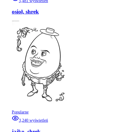
5,481
wyświetleń
osioł, shrek
Popularne
3,240
wyświetleń
jajko, shrek