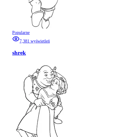
Popularne
7,381
wyświetleń
shrek