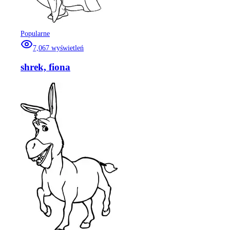
Popularne
7,067
wyświetleń
shrek, fiona