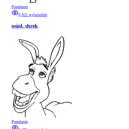
Popularne
6,921
wyświetleń
osioł, shrek
Popularne