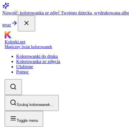
Nowość: kolorowanka ze zdjęć Twojego dziecka, wydrukowana alb
teraz
Kolorki.net
Magiczny świat kolorowanek
Kolorowanki do druku
Kolorowanka ze zdjęcia
Ulubione
Pomoc
Szukaj kolorowanek...
Toggle menu