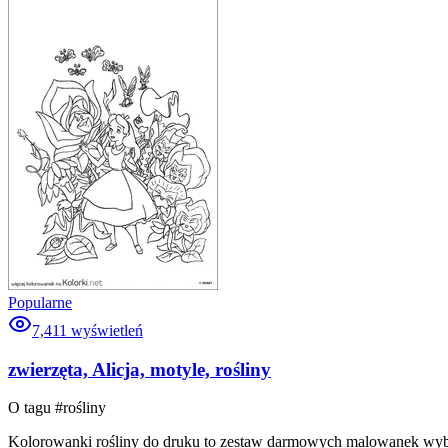
Popularne
7,411
wyświetleń
zwierzęta, Alicja, motyle, rośliny
O tagu #
rośliny
Kolorowanki rośliny do druku to zestaw darmowych malowanek wybran