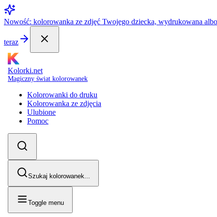
Nowość: kolorowanka ze zdjęć Twojego dziecka, wydrukowana alb
teraz
Kolorki.net
Magiczny świat kolorowanek
Kolorowanki do druku
Kolorowanka ze zdjęcia
Ulubione
Pomoc
Szukaj kolorowanek...
Toggle menu