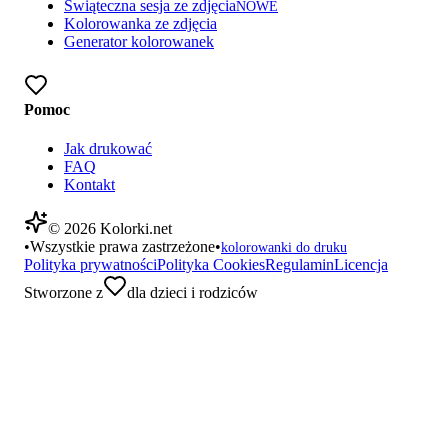
Świąteczna sesja ze zdjęcia
NOWE
Kolorowanka ze zdjęcia
Generator kolorowanek
Pomoc
Jak drukować
FAQ
Kontakt
©
2026
Kolorki.net
•
Wszystkie prawa zastrzeżone
•
kolorowanki do druku
Polityka prywatności
Polityka Cookies
Regulamin
Licencja
Stworzone z
dla dzieci i rodziców