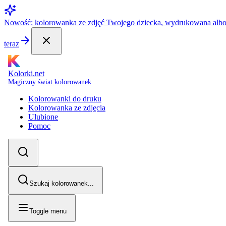
Nowość: kolorowanka ze zdjęć Twojego dziecka, wydrukowana alb
teraz
Kolorki.net
Magiczny świat kolorowanek
Kolorowanki do druku
Kolorowanka ze zdjęcia
Ulubione
Pomoc
Szukaj kolorowanek...
Toggle menu